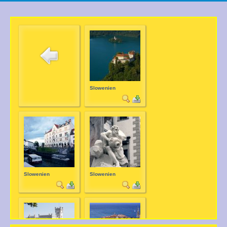
Slowenien
Slowenien
Slowenien